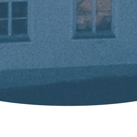
Taloushallinnon palvelut Virossa