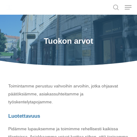
Men
Skip
to
search
main
content
Tuokon arvot
Toimintamme perustuu vahvoihin arvoihin, jotka ohjaavat
päätöksiämme, asiakassuhteitamme ja
työskentelytapojamme.
Luotettavuus
Pidämme lupauksemme ja toimimme rehellisesti kaikissa
tilanteissa. Asiakkaamme voivat luottaa siihen, että tarjoamme