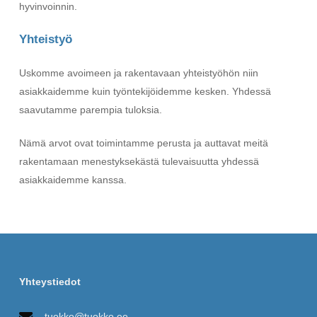
hyvinvoinnin.
Yhteistyö
Uskomme avoimeen ja rakentavaan yhteistyöhön niin
asiakkaidemme kuin työntekijöidemme kesken. Yhdessä
saavutamme parempia tuloksia.
Nämä arvot ovat toimintamme perusta ja auttavat meitä
rakentamaan menestyksekästä tulevaisuutta yhdessä
asiakkaidemme kanssa.
Yhteystiedot
tuokko@tuokko.ee