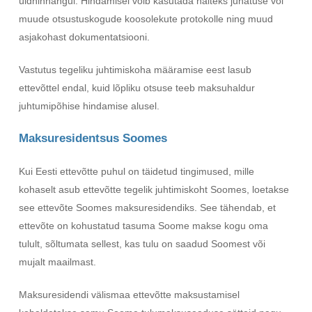
üldhinnangul. Hindamisel võib kasutada näiteks juhatuse või
muude otsustuskogude koosolekute protokolle ning muud
asjakohast dokumentatsiooni.
Vastutus tegeliku juhtimiskoha määramise eest lasub
ettevõttel endal, kuid lõpliku otsuse teeb maksuhaldur
juhtumipõhise hindamise alusel.
Maksuresidentsus Soomes
Kui Eesti ettevõtte puhul on täidetud tingimused, mille
kohaselt asub ettevõtte tegelik juhtimiskoht Soomes, loetakse
see ettevõte Soomes maksuresidendiks. See tähendab, et
ettevõte on kohustatud tasuma Soome makse kogu oma
tulult, sõltumata sellest, kas tulu on saadud Soomest või
mujalt maailmast.
Maksuresidendi välismaa ettevõtte maksustamisel