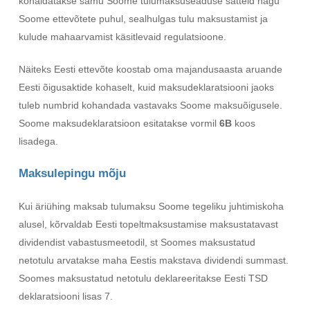
kohaldatakse samu Soome tulumaksuseaduse sätteid nagu
Soome ettevõtete puhul, sealhulgas tulu maksustamist ja
kulude mahaarvamist käsitlevaid regulatsioone.
Näiteks Eesti ettevõte koostab oma majandusaasta aruande
Eesti õigusaktide kohaselt, kuid maksudeklaratsiooni jaoks
tuleb numbrid kohandada vastavaks Soome maksuõigusele.
Soome maksudeklaratsioon esitatakse vormil
6B
koos
lisadega.
Maksulepingu mõju
Kui äriühing maksab tulumaksu Soome tegeliku juhtimiskoha
alusel, kõrvaldab Eesti topeltmaksustamise maksustatavast
dividendist vabastusmeetodil, st Soomes maksustatud
netotulu arvatakse maha Eestis makstava dividendi summast.
Soomes maksustatud netotulu deklareeritakse Eesti TSD
deklaratsiooni lisas 7.