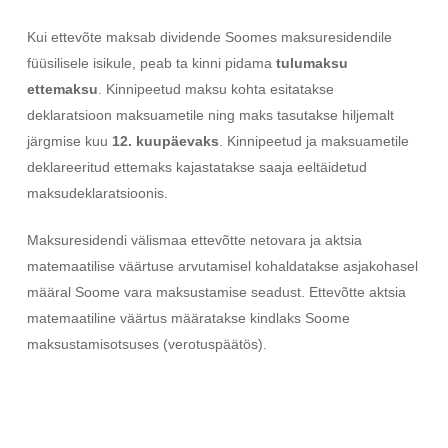
Kui ettevõte maksab dividende Soomes maksuresidendile
füüsilisele isikule, peab ta kinni pidama
tulumaksu
ettemaksu
. Kinnipeetud maksu kohta esitatakse
deklaratsioon maksuametile ning maks tasutakse hiljemalt
järgmise kuu
12. kuupäevaks
. Kinnipeetud ja maksuametile
deklareeritud ettemaks kajastatakse saaja eeltäidetud
maksudeklaratsioonis.
Maksuresidendi välismaa ettevõtte netovara ja aktsia
matemaatilise väärtuse arvutamisel kohaldatakse asjakohasel
määral Soome vara maksustamise seadust. Ettevõtte aktsia
matemaatiline väärtus määratakse kindlaks Soome
maksustamisotsuses (verotuspäätös).