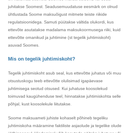
juhitakse Soomest. Seadusemuudatuse eesmärk on olnud
ühtlustada Soome maksuõigust mitmete teiste riikide
regulatsioonidega. Samuti püütakse vältida olukordi, kus
ettevõte asutatakse madalama maksukoormusega riiki, kuid
ettevõtte omanikud ja juhtimine (st tegelik juhtimiskoht)
asuvad Soomes.
Mis on tegelik juhtimiskoht?
Tegelik juhtimiskoht asub seal, kus ettevõtte juhatus või muu
otsustuskogu teeb ettevõtte olulisimad igapäevase
juhtimisega seotud otsused. Kui juhatuse koosolekud
toimuvad kaugühenduse teel, hinnatakse juhtimiskohta selle
põhjal, kust koosolekule liitutakse.
Soome maksuameti juhiste kohaselt põhineb tegeliku
juhtimiskoha määramine faktiliste asjaolude ja tegelike olude