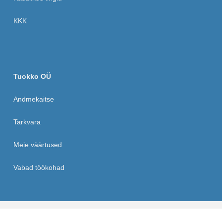
KKK
Tuokko OÜ
Andmekaitse
Tarkvara
Meie väärtused
Vabad töökohad
© 2026 Tuokko OÜ |
Andmekaitse