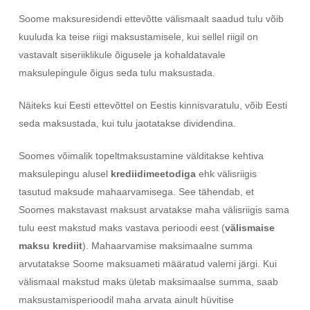
Soome maksuresidendi ettevõtte välismaalt saadud tulu võib
kuuluda ka teise riigi maksustamisele, kui sellel riigil on
vastavalt siseriiklikule õigusele ja kohaldatavale
maksulepingule õigus seda tulu maksustada.
Näiteks kui Eesti ettevõttel on Eestis kinnisvaratulu, võib Eesti
seda maksustada, kui tulu jaotatakse dividendina.
Soomes võimalik topeltmaksustamine välditakse kehtiva
maksulepingu alusel
krediidimeetodiga
ehk välisriigis
tasutud maksude mahaarvamisega. See tähendab, et
Soomes makstavast maksust arvatakse maha välisriigis sama
tulu eest makstud maks vastava perioodi eest (
välismaise
maksu krediit
). Mahaarvamise maksimaalne summa
arvutatakse Soome maksuameti määratud valemi järgi. Kui
välismaal makstud maks ületab maksimaalse summa, saab
maksustamisperioodil maha arvata ainult hüvitise