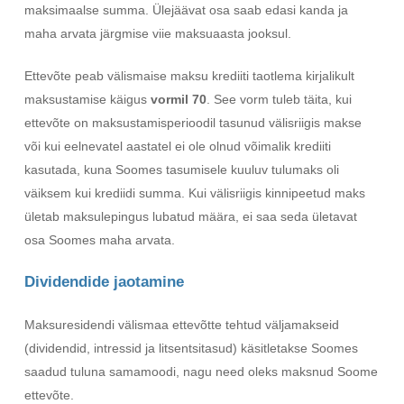
maksimaalse summa. Ülejäävat osa saab edasi kanda ja
maha arvata järgmise viie maksuaasta jooksul.
Ettevõte peab välismaise maksu krediiti taotlema kirjalikult
maksustamise käigus
vormil 70
. See vorm tuleb täita, kui
ettevõte on maksustamisperioodil tasunud välisriigis makse
või kui eelnevatel aastatel ei ole olnud võimalik krediiti
kasutada, kuna Soomes tasumisele kuuluv tulumaks oli
väiksem kui krediidi summa. Kui välisriigis kinnipeetud maks
ületab maksulepingus lubatud määra, ei saa seda ületavat
osa Soomes maha arvata.
Dividendide jaotamine
Maksuresidendi välismaa ettevõtte tehtud väljamakseid
(dividendid, intressid ja litsentsitasud) käsitletakse Soomes
saadud tuluna samamoodi, nagu need oleks maksnud Soome
ettevõte.