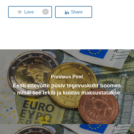
Love
Share
0
Previous Post
Eesti ettevõtte püsiv tegevuskoht Soomes
- millal see tekib ja kuidas maksustatakse