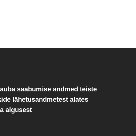
 kauba saabumise andmed teiste
ikide lähetusandmetest alates
ta algusest