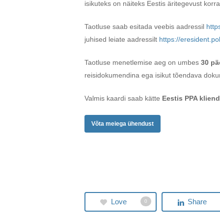
isikuteks on näiteks Eestis äritegevust korr
Taotluse saab esitada veebis aadressil
http
juhised leiate aadressilt
https://eresident.po
Taotluse menetlemise aeg on umbes
30 pä
reisidokumendina ega isikut tõendava doku
Valmis kaardi saab kätte
Eestis PPA klien
Võta meiega ühendust
Love
Share
0