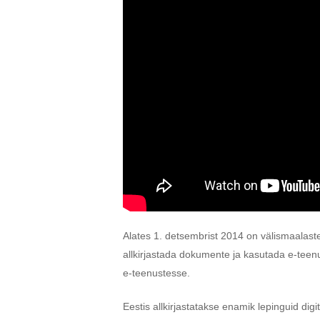
Alates 1. detsembrist 2014 on välismaalaste
allkirjastada dokumente ja kasutada e-teenu
e-teenustesse.
Eestis allkirjastatakse enamik lepinguid digi