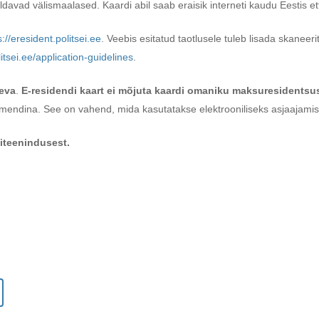
aldavad välismaalased. Kaardi abil saab eraisik interneti kaudu Eestis e
s://eresident.politsei.ee
. Veebis esitatud taotlusele tuleb lisada skaneeri
litsei.ee/application-guidelines
.
eva
.
E-residendi kaart ei mõjuta kaardi omaniku maksuresidentsu
mendina. See on vahend, mida kasutatakse elektrooniliseks asjaajamis
diteenindusest.