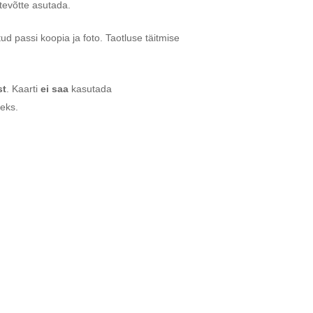
ttevõtte asutada.
tud passi koopia ja foto. Taotluse täitmise
st
. Kaarti
ei saa
kasutada
eks.