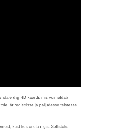
 endale
digi-ID
kaardi, mis võimaldab
e, äriregistrisse ja paljudesse teistesse
eid, kuid kes ei ela riigis. Sellisteks