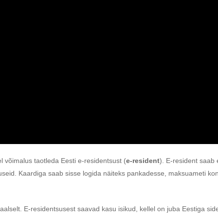
l võimalus taotleda Eesti e-residentsust (
e-resident
). E-resident saab
seid. Kaardiga saab sisse logida näiteks pankadesse, maksuameti kontol
taalselt. E-residentsusest saavad kasu isikud, kellel on juba Eestiga sidem