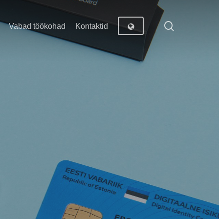
search
Vabad töökohad
Kontaktid