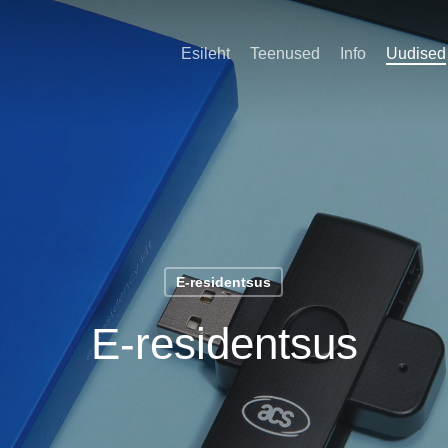
Esileht
Teenused
Info
Uudised
E-residentsus
E-residentsus