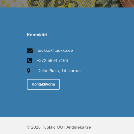
Kontaktid
tuokko@tuokko.ee
+372 5684 7166
Delta Plaza, 14. korrus
Kontaktivorm
© 2026 Tuokko OÜ |
Andmekaitse