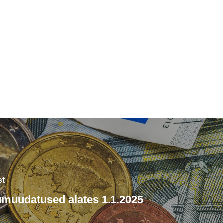
st
muudatused alates 1.1.2025