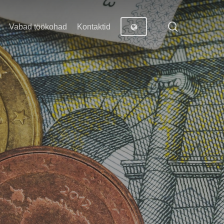
search
Vabad töökohad
Kontaktid