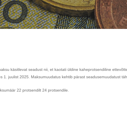
umaksu
käsitlevat
seadust
nii,
et
kaotati
üldine
kaheprotsendiline
ettevõt
es
1.
juulist
2025.
Maksumuudatus
kehtib
pärast
seadusemuudatust
täh
ksumäär 22 protsendilt 24 protsendile.