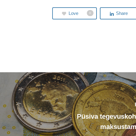
Love
Share
0
Püsiva tegevuskoha 
maksustami