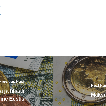
Previous Post
Next Po
ja filiaali
Maksu
ne Eestis