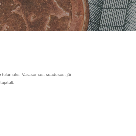
te
tulumaks.
Varasemast
seadusest
jäi
tajatult.