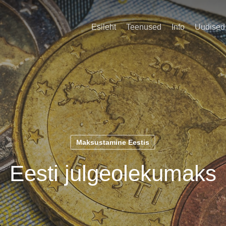
Esileht
Teenused
Info
Uudised
Maksustamine Eestis
Eesti julgeolekumaks