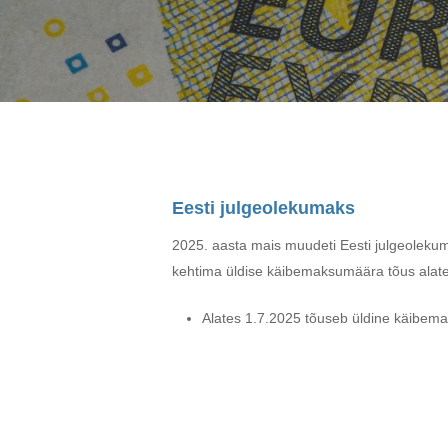
Eesti julgeolekumaks
2025. aasta
mais
muudeti
Eesti
julgeolek
kehtima
üldise
käibemaksumäära
tõus
alat
Alates 1.7.2025 tõuseb üldine käibema