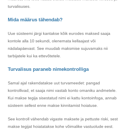
turvalisuses.
Mida määrus tähendab?
Uue süsteemi järgi kantakse kõik eurodes maksed saaja
kontole alla 10 sekundi, olenemata kellaajast või
nädalapäevast. See muudab maksmise sujuvamaks nii
tarbijatele kui ka ettevõtetele.
Turvalisus paraneb nimekontrolliga
Samal ajal rakendatakse uut turvameedet: pangad
kontrollivad, et saaja nimi vastab konto omaniku andmetele.
Kui makse tegija sisestatud nimi ei kattu kontoinfoga, annab
süsteem sellest enne makse kinnitamist hoiatuse.
See kontroll vähendab vigaste maksete ja pettuste riski, sest
makse tegijat hoiatatakse kohe võimalike vastuolude eest.