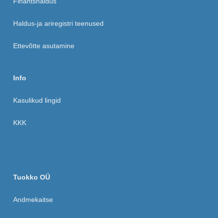
Finantshaldus
Haldus-ja ariregistri teenused
Ettevõtte asutamine
Info
Kasulikud lingid
KKK
Tuokko OÜ
Andmekaitse