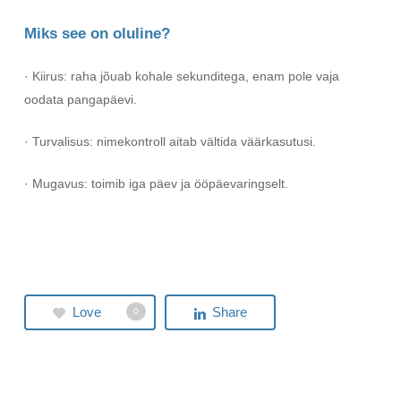
Miks see on oluline?
· Kiirus: raha jõuab kohale sekunditega, enam pole vaja
oodata pangapäevi.
· Turvalisus: nimekontroll aitab vältida väärkasutusi.
· Mugavus: toimib iga päev ja ööpäevaringselt.
Love
Share
0