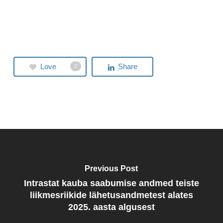
Love
Share
2
Previous Post
Intrastat kauba saabumise andmed teiste
liikmesriikide lähetusandmetest alates
2025. aasta algusest