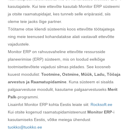
kasutajatele. Kui teie ettevõte kasutab Monitor ERP süsteemi
ja otsite raamatupidajat, kes tunneb selle eripärasid, siis
oleme teie jaoks õige partner.
Töötame otse kliendi süsteemis koos ettevõtte töötajatega
ning meie teenused kohandatakse alati vastavalt ettevõtte
vajadustele.
Monitor ERP on rahvusvaheline ettevõtte ressursside
planeerimise (ERP) süsteem, mis on loodud eelkõige
tootmisettevõtete vajadusi silmas pidades. See koosneb
kuuest moodulist:
Tootmine, Ostmine, Müük, Ladu, Tööaja
arvestus ja Raamatupidamine
. Kuna süsteem ei sisalda
palgaarvestuse moodulit, kasutame palgaarvestuseks
Merit
Palk
-programmi.
Lisainfot Monitor ERP kohta Eestis leiate siit:
Rocksoft.ee
Kui otsite kogenud raamatupidamisteenust
Monitor ERP
-i
kasutamiseks Eestis, võtke meiega ühendust
tuokko@tuokko.ee