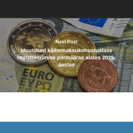
Next Post
Muutused käibemaksukohustuslase
registreerimise piirmääras alates 2025.
aastas